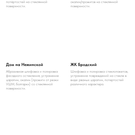
потёртостей на стеклянной
окалин/прожигов на стеклянной
поверхности.
поверхности.
Дом на Нежинской
ЖК Бродский
Абразивная шлифовка и полировка
Шлифовка и полировка стеклопакетов,
фасадного остекления, устранение
устранение повреждений на стекле в
царапин, окалин (прожиги от резки
виде: рваных царапин, потертостей
УШМ, болгарки) со стеклянной
различного характера.
поверхности.