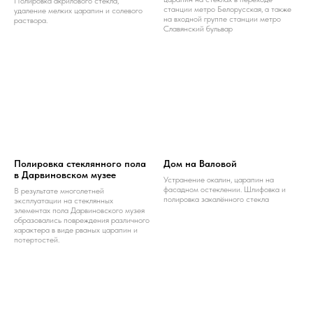
Полировка акрилового стекла,
станции метро Белорусская, а также
удаление мелких царапин и солевого
на входной группе станции метро
раствора.
Славянский бульвар
Полировка стеклянного пола
Дом на Валовой
в Дарвиновском музее
Устранение окалин, царапин на
фасадном остеклении. Шлифовка и
В результате многолетней
полировка закалённого стекла
эксплуатации на стеклянных
элементах пола Дарвиновского музея
образовались повреждения различного
характера в виде рваных царапин и
потертостей.