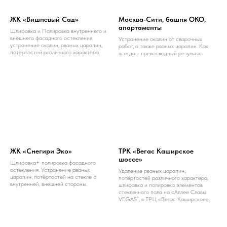
ЖК «Вишневый Сад»
Москва-Сити, башня ОКО,
апартаменты
Шлифовка и Полировка внутреннего и
внешнего фасадного остекления,
Устранение окалин от сварочных
устранение окалин, рваных царапин,
работ, а также рваных царапин. Как
потёртостей различного характера.
всегда - превосходный результат.
ЖК «Снегири Эко»
ТРК «Вегас Каширское
шоссе»
Шлифовка+ полировка фасадного
остекления. Устранение рваных
Удаление рваных царапин,
царапин, потёртостей на стекле с
потёртостей различного характера,
внутренней, внешней стороны.
шлифовка и полировка элементов
стеклянного пола на «Аллее Славы
VEGAS”, в ТРЦ «Вегас Каширское».