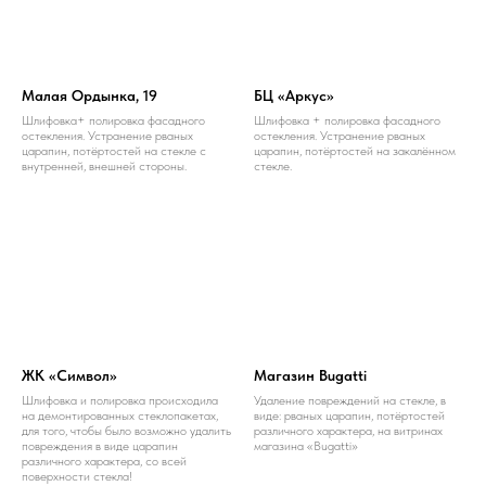
Малая Ордынка, 19
БЦ «Аркус»
Шлифовка+ полировка фасадного
Шлифовка + полировка фасадного
остекления. Устранение рваных
остекления. Устранение рваных
царапин, потёртостей на стекле с
царапин, потёртостей на закалённом
внутренней, внешней стороны.
стекле.
ЖК «Символ»
Магазин Bugatti
Шлифовка и полировка происходила
Удаление повреждений на стекле, в
на демонтированных стеклопакетах,
виде: рваных царапин, потёртостей
для того, чтобы было возможно удалить
различного характера, на витринах
повреждения в виде царапин
магазина «Bugatti»
различного характера, со всей
поверхности стекла!