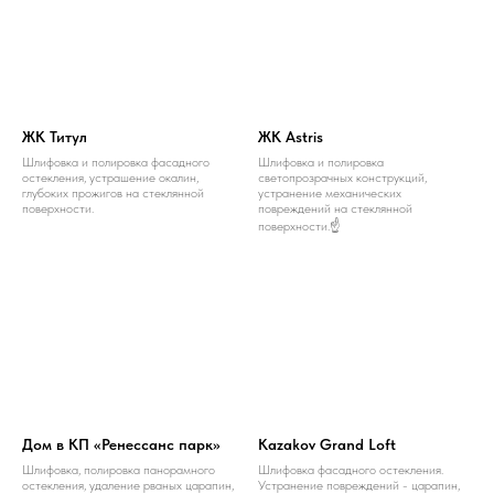
ЖК Титул
ЖК Аstris
Шлифовка и полировка фасадного
Шлифовка и полировка
остекления, устрашение окалин,
светопрозрачных конструкций,
глубоких прожигов на стеклянной
устранение механических
поверхности.
повреждений на стеклянной
поверхности.☝️
Дом в КП «Ренессанс парк»
Kazakov Grand Loft
Шлифовка, полировка панорамного
Шлифовка фасадного остекления.
остекления, удаление рваных царапин,
Устранение повреждений - царапин,