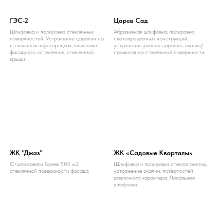
ГЭС-2
Царев Сад
Шлифовка и полировка стеклянных
Абразивная шлифовка, полировка
поверхностей. Устранение царапин на
светопрозрачных конструкций,
стеклянных перегородках, шлифовка
устранение рваных царапин, окалин/
фасадного остекления, стеклянной
прожигов на стеклянной поверхности.
крыши.
ЖК "Джаз"
ЖК «Садовые Кварталы»
Отшлифовали более 500 м2
Шлифовка и полировка стеклопакетов,
стеклянной поверхности фасада
устранение окалин, потёртостей
различного характера. Локальная
шлифовка.