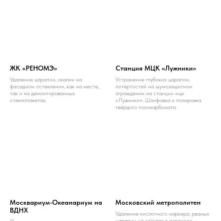
ЖК «РЕНОМЭ»
Станция МЦК «Лужники»
Удаление царапин, окалин на
Устранение глубоких царапин,
фасадном остеклении, как на месте,
потёртостей на шумозащитном
так и на демонтированных
ограждении на станции мцк
стеклопакетах.
«Лужники». Шлифовка и полировка
твёрдого поликарбоната.
Москвариум-Океанариум на
Московский метрополитен
ВДНХ
Удаление кислотного маркера, рваных
царапин на стёклах в переходе